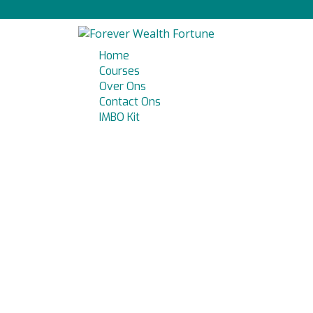
Home
Courses
Over Ons
Contact Ons
IMBO Kit
Heb je een vraag?
Stuur aanvraag
Bericht verzonden
Sluiten